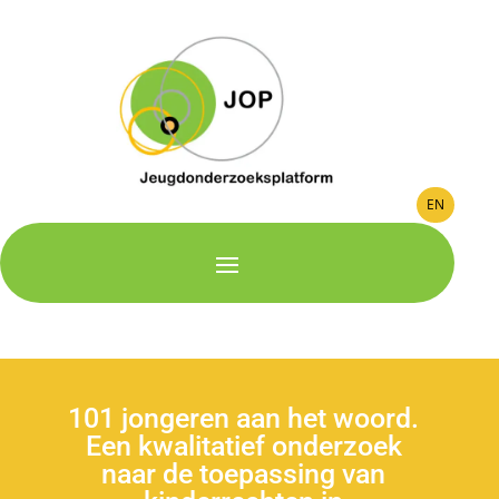
EN
101 jongeren aan het woord.
Een kwalitatief onderzoek
naar de toepassing van