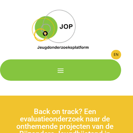
EN
Back on track? Een
evaluatieonderzoek naar de
onthemende projecten van de