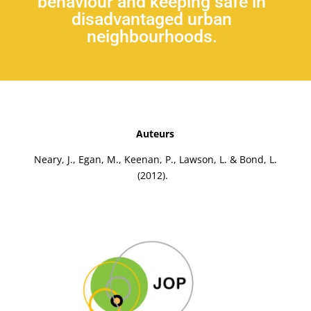
behaviour and keeping safe in
disadvantaged urban
neighbourhoods.
Auteurs
Neary, J., Egan, M., Keenan, P., Lawson, L. & Bond, L.
(2012).