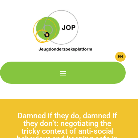
EN
Damned if they do, damned if
they don’t: negotiating the
tricky context of anti-social