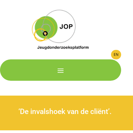
EN
‘De invalshoek van de cliënt’.