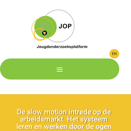
EN
De slow motion intrede op de
arbeidsmarkt. Het systeem
leren en werken door de ogen