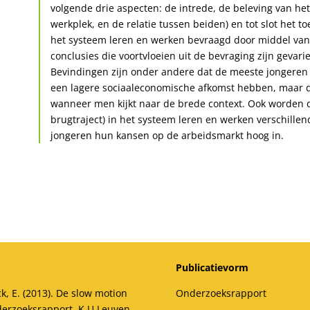
volgende drie aspecten: de intrede, de beleving van he
werkplek, en de relatie tussen beiden) en tot slot het 
het systeem leren en werken bevraagd door middel van 
conclusies die voortvloeien uit de bevraging zijn gevari
Bevindingen zijn onder andere dat de meeste jongeren
een lagere sociaaleconomische afkomst hebben, maar dat
wanneer men kijkt naar de brede context. Ook worden de
brugtraject) in het systeem leren en werken verschille
jongeren hun kansen op de arbeidsmarkt hoog in.
Publicatievorm
k, E. (2013). De slow motion
Onderzoeksrapport
erzoeksrapport, K.U.Leuven,