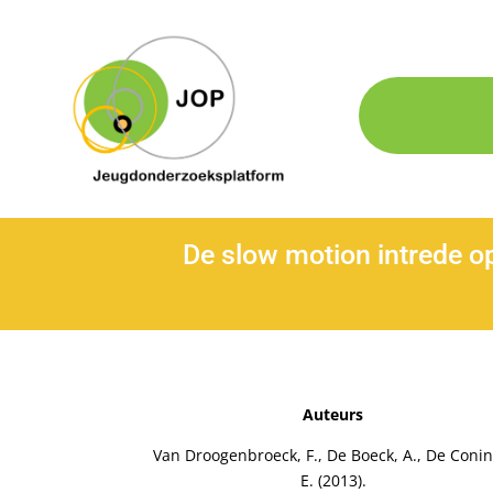
De slow motion intrede o
Auteurs
Van Droogenbroeck, F., De Boeck, A., De Conin
E. (2013).