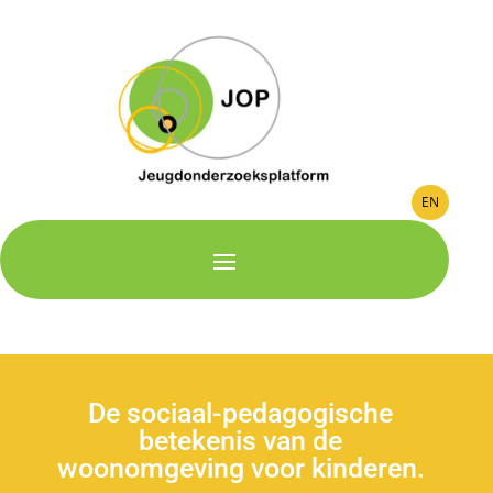
EN
De sociaal-pedagogische
betekenis van de
woonomgeving voor kinderen.