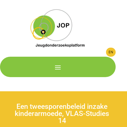
EN
Een tweesporenbeleid inzake
kinderarmoede, VLAS-Studies
14