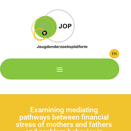
EN
Examining mediating
pathways between financial
stress of mothers and fathers