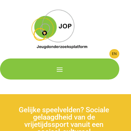
EN
Gelijke speelvelden? Sociale
gelaagdheid van de
vrijetijdssport vanuit een