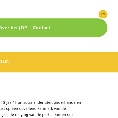
EN
Over het JOP
Contact
our.
t 18 jaar) hun sociale identiteit onderhandelen
cust op een opvallend kenmerk van de
isjes: de neiging van de participanten om