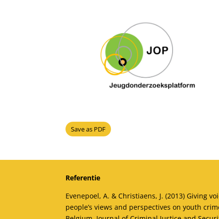
Save as PDF
Referentie
Evenepoel, A. & Christiaens, J. (2013) Giving vo
people’s views and perspectives on youth crim
Belgium. Journal of Criminal Justice and Securit