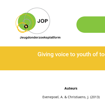
Giving voice to youth of t
Auteurs
Evenepoel, A. & Christiaens, J. (2013)