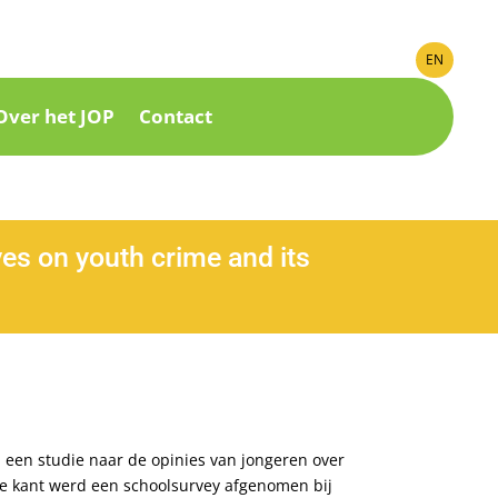
EN
Over het JOP
Contact
ves on youth crime and its
 een studie naar de opinies van jongeren over
ene kant werd een schoolsurvey afgenomen bij