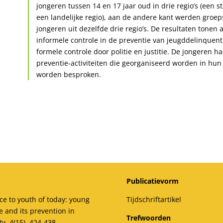
jongeren tussen 14 en 17 jaar oud in drie regio’s (een st
een landelijke regio), aan de andere kant werden groe
jongeren uit dezelfde drie regio’s. De resultaten tonen
informele controle in de preventie van jeugddelinquentie
formele controle door politie en justitie. De jongeren 
preventie-activiteiten die georganiseerd worden in hun r
worden besproken.
Publicatievorm
ice to youth of today: young
Tijdschriftartikel
e and its prevention in
Trefwoorden
y, 4(15), 424-438.