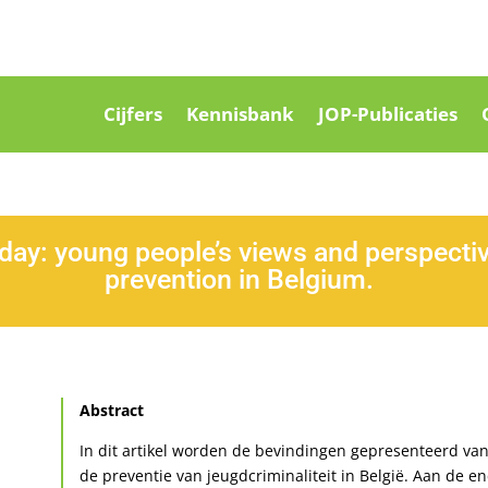
Cijfers
Kennisbank
JOP-Publicaties
oday: young people’s views and perspecti
prevention in Belgium.
Abstract
In dit artikel worden de bevindingen gepresenteerd van
de preventie van jeugdcriminaliteit in België. Aan de 