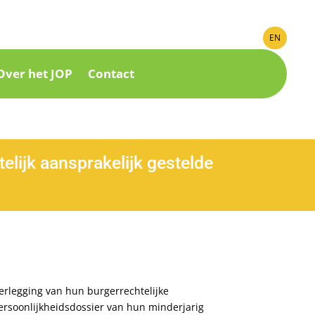
EN
Over het JOP
Contact
elijk aansprakelijk gestelde
erlegging van hun burgerrechtelijke
ersoonlijkheidsdossier van hun minderjarig