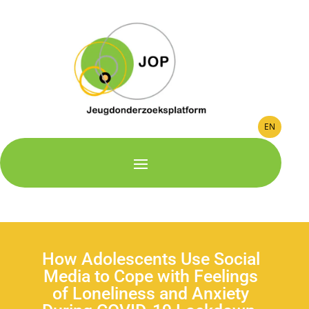
EN
How Adolescents Use Social
Media to Cope with Feelings
of Loneliness and Anxiety