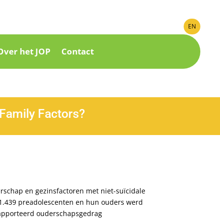
EN
Over het JOP
Contact
 Family Factors?
rschap en gezinsfactoren met niet-suïcidale
n 1.439 preadolescenten en hun ouders werd
rapporteerd ouderschapsgedrag