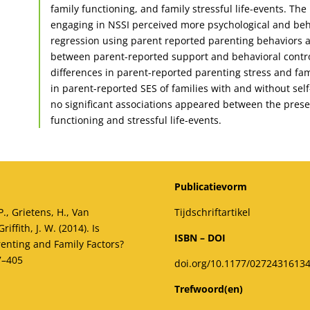
family functioning, and family stressful life-events. T
engaging in NSSI perceived more psychological and behav
regression using parent reported parenting behaviors as
between parent-reported support and behavioral control 
differences in parent-reported parenting stress and fam
in parent-reported SES of families with and without self
no significant associations appeared between the prese
functioning and stressful life-events.
Publicatievorm
P., Grietens, H., Van
Tijdschriftartikel
iffith, J. W. (2014). Is
ISBN – DOI
renting and Family Factors?
7–405
doi.org/10.1177/0272431613
Trefwoord(en)