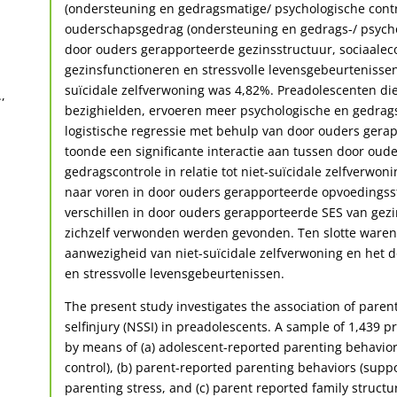
(ondersteuning en gedragsmatige/ psychologische contr
ouderschapsgedrag (ondersteuning en gedrags-/ psychol
door ouders gerapporteerde gezinsstructuur, sociaaleco
gezinsfunctioneren en stressvolle levensgebeurtenissen 
suïcidale zelfverwoning was 4,82%. Preadolescenten die
,
bezighielden, ervoeren meer psychologische en gedrag
logistische regressie met behulp van door ouders gera
toonde een significante interactie aan tussen door ou
gedragscontrole in relatie tot niet-suïcidale zelfverwon
naar voren in door ouders gerapporteerde opvoedingsstr
verschillen in door ouders gerapporteerde SES van ge
zichzelf verwonden werden gevonden. Ten slotte waren e
aanwezigheid van niet-suïcidale zelfverwoning en het 
en stressvolle levensgebeurtenissen.
The present study investigates the association of paren
selfinjury (NSSI) in preadolescents. A sample of 1,439 
by means of (a) adolescent-reported parenting behavior
control), (b) parent-reported parenting behaviors (supp
parenting stress, and (c) parent reported family structur