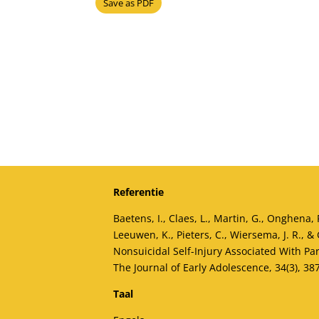
Save as PDF
Referentie
Baetens, I., Claes, L., Martin, G., Onghena, 
Leeuwen, K., Pieters, C., Wiersema, J. R., & Gr
Nonsuicidal Self-Injury Associated With Pa
The Journal of Early Adolescence, 34(3), 38
Taal