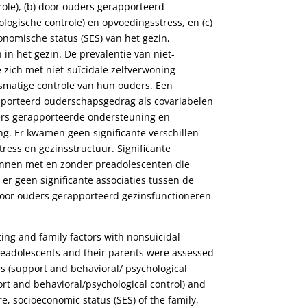
ole), (b) door ouders gerapporteerd
ogische controle) en opvoedingsstress, en (c)
nomische status (SES) van het gezin,
in het gezin. De prevalentie van niet-
 zich met niet-suïcidale zelfverwoning
smatige controle van hun ouders. Een
pporteerd ouderschapsgedrag als covariabelen
ders gerapporteerde ondersteuning en
ing. Er kwamen geen significante verschillen
ess en gezinsstructuur. Significante
zinnen met en zonder preadolescenten die
r geen significante associaties tussen de
door ouders gerapporteerd gezinsfunctioneren
ting and family factors with nonsuicidal
preadolescents and their parents were assessed
s (support and behavioral/ psychological
ort and behavioral/psychological control) and
e, socioeconomic status (SES) of the family,