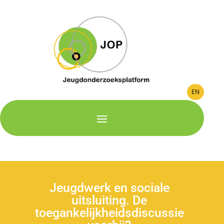
EN
Jeugdwerk en sociale
uitsluiting. De
toegankelijkheidsdiscussie