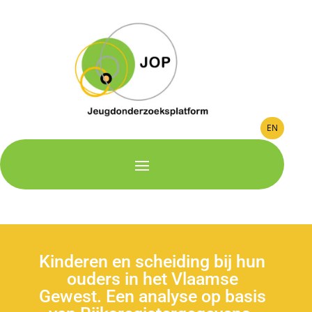
EN
Kinderen en scheiding bij hun
ouders in het Vlaamse
Gewest. Een analyse op basis