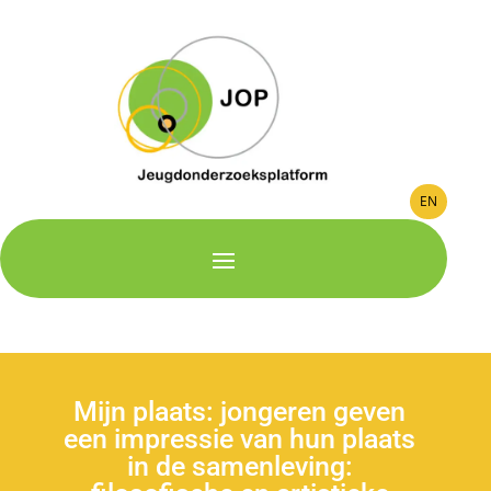
EN
Mijn plaats: jongeren geven
een impressie van hun plaats
in de samenleving: