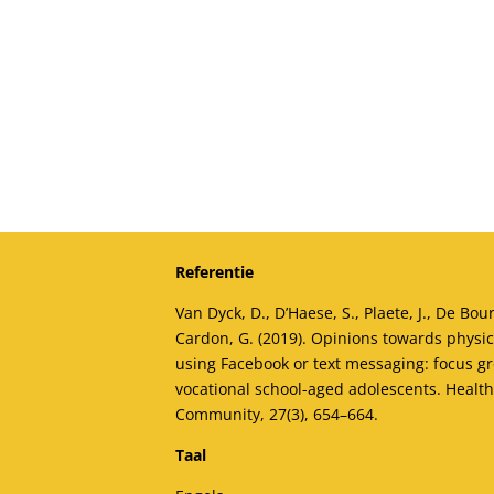
Referentie
Van Dyck, D., D’Haese, S., Plaete, J., De Bou
Cardon, G. (2019). Opinions towards physica
using Facebook or text messaging: focus gr
vocational school-aged adolescents. Health 
Community, 27(3), 654–664.
Taal