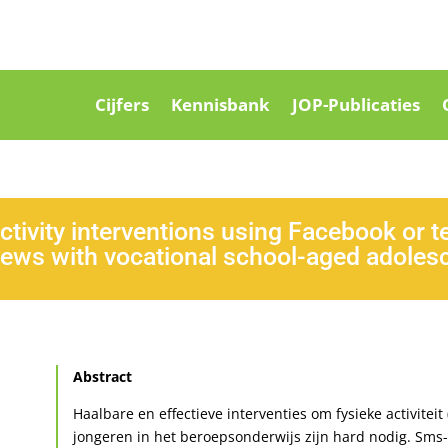
Cijfers
Kennisbank
JOP-Publicaties
ctivity interventions using Facebook or 
iews with vocational school-aged adoles
Abstract
Haalbare en effectieve interventies om fysieke activite
jongeren in het beroepsonderwijs zijn hard nodig. Sms