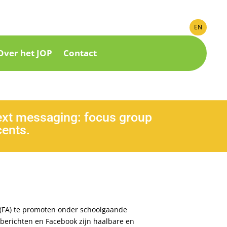
EN
Over het JOP
Contact
text messaging: focus group
cents.
it (FA) te promoten onder schoolgaande
-berichten en Facebook zijn haalbare en