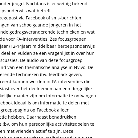
onder jeugd. Nochtans is er weinig bekend
epsonderwijs wat betreft
egepast via Facebook of sms-berichten.
ingen van schoolgaande jongeren in het
llende gedragsveranderende technieken en wat
de voor FA-interventies. Zes focusgroepen
jaar (12-14jaar) middelbaar beroepsonderwijs
 deel en vulden ze een vragenlijst in over hun
scussies. De audio van deze focusgroep
d van een thematische analyse in Nvivo. De
erende technieken (bv. feedback geven,
tegreerd kunnen worden in FA-interventies die
iast over het deelnemen aan een dergelijke
elijke manier zijn om informatie te ontvangen
cebook ideaal is om informatie te delen met
 groepspagina op Facebook alleen
nectie hebben. Daarnaast benadrukken
bv. om hun persoonlijke activiteitsdoelen te
n met vrienden actief te zijn. Deze