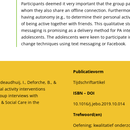
Participants deemed it very important that the group p
whom they also share an offline connection. Furthermor
having autonomy (e.g., to determine their personal activ
of being active together with friends. This qualitative s
messaging is promising as a delivery method for PA in
adolescents. The adolescents were keen to participate i
change techniques using text messaging or Facebook.
Publicatievorm
rdeaudhuij, I., Deforche, B., &
Tijdschriftartikel
l activity interventions
ISBN – DOI
oup interviews with
& Social Care in the
10.1016/j.jebo.2019.10.014
Trefwoord(en)
Oefening; kwalitatief onderz