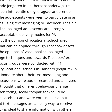
book en sms-berichten veelbelovend is als een
nde jongeren in het beroepsonderwijs. De
 een interventie die gedragsveranderende
he adolescents were keen to participate in an
es using text messaging or Facebook. Feasible
l school-aged adolescents are strongly
acceptable delivery modes for PA
ut the opinion of vocational school-aged
hat can be applied through Facebook or text
the opinions of vocational school-aged
ange techniques and towards Facebook/text
 focus groups were conducted with 41
ry vocational schools in Flanders (Belgium). In
tionnaire about their text messaging and
discussions were audio-recorded and analysed
 thought that different behaviour change
-monitoring, social comparison) could be
nd Facebook and were enthusiastic about
at text messages are an easy way to receive
 is ideal to share information with others.