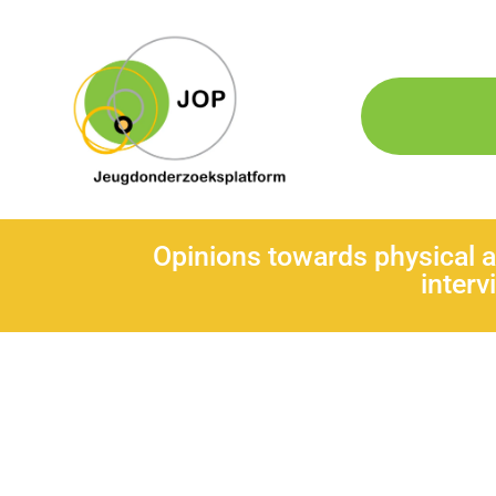
Opinions towards physical a
interv