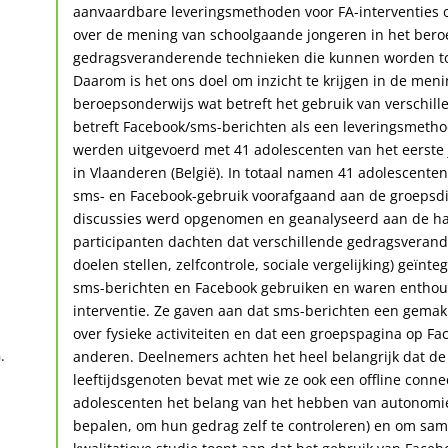
aanvaardbare leveringsmethoden voor FA-interventies 
over de mening van schoolgaande jongeren in het bero
gedragsveranderende technieken die kunnen worden to
Daarom is het ons doel om inzicht te krijgen in de men
beroepsonderwijs wat betreft het gebruik van verschi
betreft Facebook/sms-berichten als een leveringsmetho
werden uitgevoerd met 41 adolescenten van het eerste 
in Vlaanderen (België). In totaal namen 41 adolescenten
sms- en Facebook-gebruik voorafgaand aan de groepsdi
discussies werd opgenomen en geanalyseerd aan de han
participanten dachten dat verschillende gedragsverand
doelen stellen, zelfcontrole, sociale vergelijking) geïn
sms-berichten en Facebook gebruiken en waren enthous
interventie. Ze gaven aan dat sms-berichten een gemakk
over fysieke activiteiten en dat een groepspagina op Fa
.
anderen. Deelnemers achten het heel belangrijk dat de
leeftijdsgenoten bevat met wie ze ook een offline con
adolescenten het belang van het hebben van autonomie (
bepalen, om hun gedrag zelf te controleren) en om same