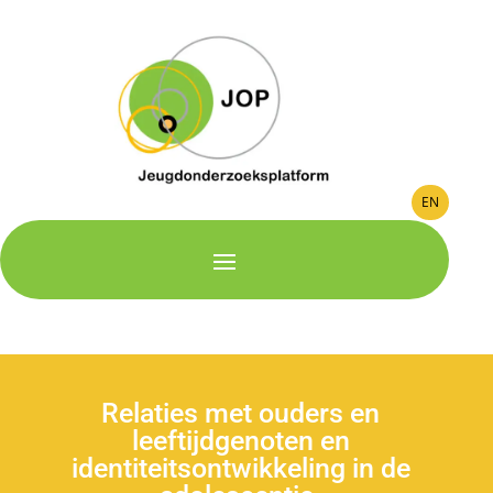
EN
Relaties met ouders en
leeftijdgenoten en
identiteitsontwikkeling in de