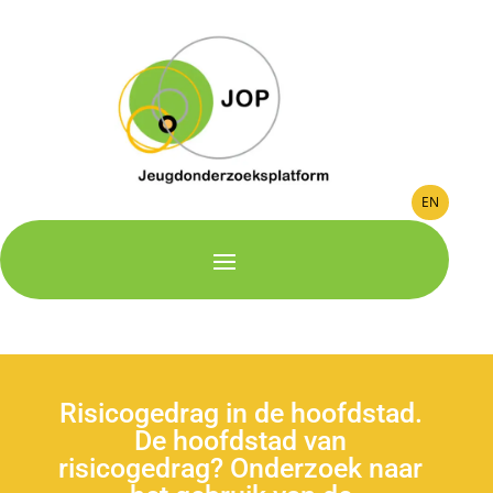
EN
Risicogedrag in de hoofdstad.
De hoofdstad van
risicogedrag? Onderzoek naar