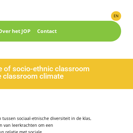
EN
Over het JOP
Contact
e of socio-ethnic classroom
he classroom climate
ssen sociaal-etnische diversiteit in de klas,
en van leerkrachten om een
n relatie met sociale