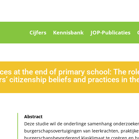
Cijfers
Kennisbank
JOP-Publicaties
ces at the end of primary school: The rol
rs’ citizenship beliefs and practices in t
Abstract
Deze studie wil de onderlinge samenhang onderzoeken tu
burgerschapsovertuigingen van leerkrachten, praktijk
burgerschapsbevorderend klasklimaat te creëren en hu