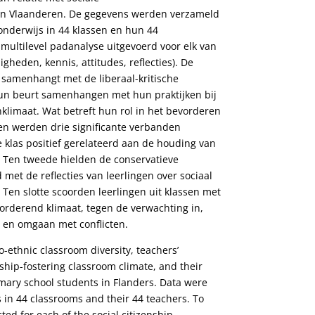
in Vlaanderen. De gegevens werden verzameld
 onderwijs in 44 klassen en hun 44
multilevel padanalyse uitgevoerd voor elk van
heden, kennis, attitudes, reflecties). De
s samenhangt met de liberaal-kritische
hun beurt samenhangen met hun praktijken bij
limaat. Wat betreft hun rol in het bevorderen
en werden drie significante verbanden
e klas positief gerelateerd aan de houding van
. Ten tweede hielden de conservatieve
et de reflecties van leerlingen over sociaal
Ten slotte scoorden leerlingen uit klassen met
rderend klimaat, tegen de verwachting in,
n en omgaan met conflicten.
o-ethnic classroom diversity, teachers’
enship-fostering classroom climate, and their
imary school students in Flanders. Data were
 in 44 classrooms and their 44 teachers. To
ted for each of the social citizenship