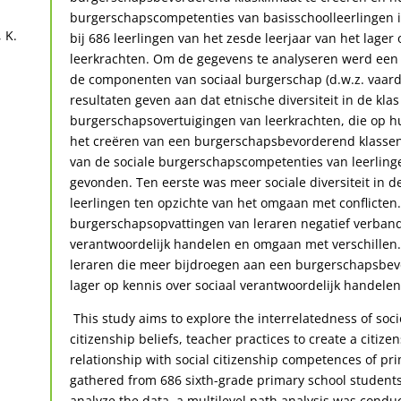
burgerschapscompetenties van basisschoolleerlingen 
 K.
bij 686 leerlingen van het zesde leerjaar van het lager
leerkrachten. Om de gegevens te analyseren werd een 
de componenten van sociaal burgerschap (d.w.z. vaardig
resultaten geven aan dat etnische diversiteit in de kla
burgerschapsovertuigingen van leerkrachten, die op 
het creëren van een burgerschapsbevorderend klassenk
van de sociale burgerschapscompetenties van leerling
gevonden. Ten eerste was meer sociale diversiteit in d
leerlingen ten opzichte van het omgaan met conflicten
burgerschapsopvattingen van leraren negatief verband m
verantwoordelijk handelen en omgaan met verschillen. 
leraren die meer bijdroegen aan een burgerschapsbevo
lager op kennis over sociaal verantwoordelijk handele
This study aims to explore the interrelatedness of soci
citizenship beliefs, teacher practices to create a citiz
relationship with social citizenship competences of pr
gathered from 686 sixth-grade primary school students
analyze the data, a multilevel path analysis was conduc