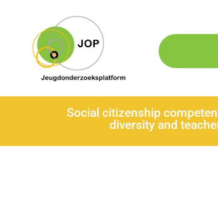
Social citizenship competen
diversity and teache