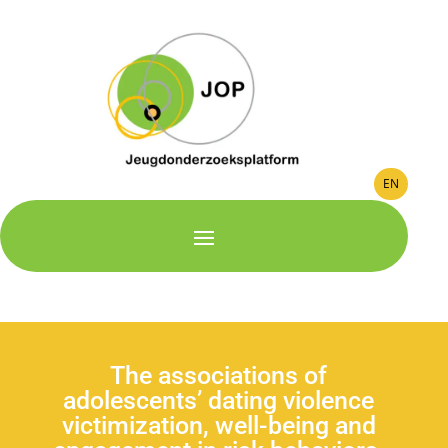
EN
The associations of
adolescents’ dating violence
victimization, well-being and