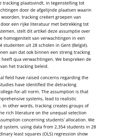
tracking plaatsvindt, in tegenstelling tot
chtingen door de afgelijnde plaatsen waarin
 woorden, tracking creëert groepen van
or een rijke literatuur met betrekking tot
stemen, stelt dit artikel deze assumptie over
de homogeniteit van verwachtingen in een
 studenten uit 28 scholen in Gent (België).
tonen aan dat ook binnen een streng tracking
t heeft qua verwachtingen. We bespreken de
van het tracking beleid.
al field have raised concerns regarding the
udies have identified the detracking
ollege-for-all norm. The assumption is that
prehensive systems, lead to realistic
. In other words, tracking creates groups of
e rich literature on the unequal selection
 assumption concerning students’ allocation. We
d system, using data from 2,354 students in 28
dinary least squares (OLS) regression show