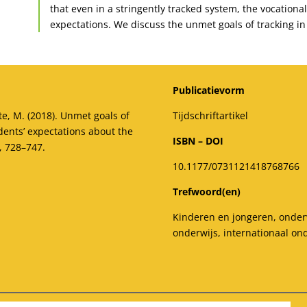
that even in a stringently tracked system, the vocationa
expectations. We discuss the unmet goals of tracking in 
Publicatievorm
te, M. (2018). Unmet goals of
Tijdschriftartikel
udents’ expectations about the
ISBN – DOI
, 728–747.
10.1177/0731121418768766
Trefwoord(en)
Kinderen en jongeren, onderw
onderwijs, internationaal on