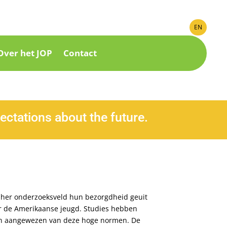
EN
Over het JOP
Contact
ectations about the future.
 her onderzoeksveld hun bezorgdheid geuit
r de Amerikaanse jeugd. Studies hebben
aken aangewezen van deze hoge normen. De