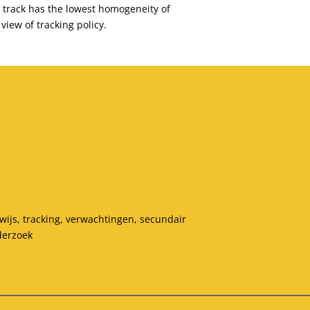
l track has the lowest homogeneity of
view of tracking policy.
ijs, tracking, verwachtingen, secundair
derzoek