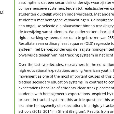
assumptie is dat een secundair onderwijs waarbij sterke 
comprehensieve systemen, leiden tot realistische verwa
 M.
studenten duidelijk worden onderverdeeld. Met andere
studenten met homogene verwachtingen. Geïnspireerd do
een ongelijke selectie die plaatsvindt binnen trackingsy
de toewijzing van studenten. We onderzoeken daarbij 
rigide tracking systeem, door data te gebruiken van 2354
Resultaten van ordinary least squares (OLS) regressie 
systeem, het beroepsonderwijs de laagste homogenitei
onvervulde doelen van het tracking systeem in het licht 
Over the last two decades, researchers in the education
high educational expectations among American youth. St
movement as one of the most important causes of this c
tracked secondary education systems, in contrast to com
expectations because of students’ clear track placement
students with homogeneous expectations. Inspired by th
present in tracked systems, this article questions this
examine homogeneity of expectations in a rigidly tracke
schools (2013–2014) in Ghent (Belgium). Results from or