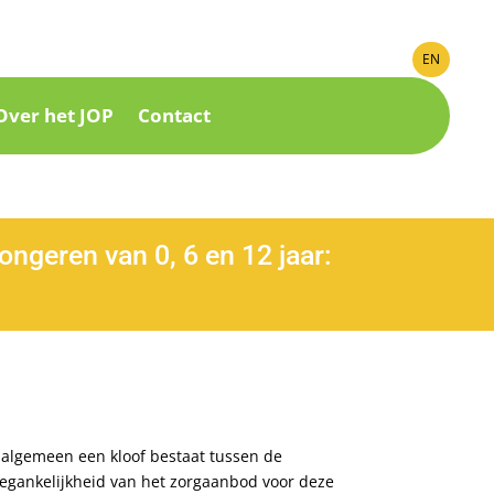
EN
Over het JOP
Contact
ngeren van 0, 6 en 12 jaar:
 algemeen een kloof bestaat tussen de
egankelijkheid van het zorgaanbod voor deze