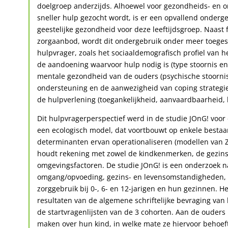
doelgroep anderzijds. Alhoewel voor gezondheids- en 
sneller hulp gezocht wordt, is er een opvallend onderg
geestelijke gezondheid voor deze leeftijdsgroep. Naast
zorgaanbod, wordt dit ondergebruik onder meer toege
hulpvrager, zoals het sociaaldemografisch profiel van h
de aandoening waarvoor hulp nodig is (type stoornis en 
mentale gezondheid van de ouders (psychische stoornis
ondersteuning en de aanwezigheid van coping strategie
de hulpverlening (toegankelijkheid, aanvaardbaarheid, 
Dit hulpvragerperspectief werd in de studie JOnG! voor 
een ecologisch model, dat voortbouwt op enkele besta
determinanten ervan operationaliseren (modellen van Z
houdt rekening met zowel de kindkenmerken, de gezins
omgevingsfactoren. De studie JOnG! is een onderzoek n
omgang/opvoeding, gezins- en levensomstandigheden, 
zorggebruik bij 0-, 6- en 12-jarigen en hun gezinnen. H
resultaten van de algemene schriftelijke bevraging va
de startvragenlijsten van de 3 cohorten. Aan de ouders 
maken over hun kind, in welke mate ze hiervoor behoeft