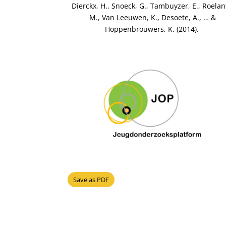
Dierckx, H., Snoeck, G., Tambuyzer, E., Roelan
M., Van Leeuwen, K., Desoete, A., … &
Hoppenbrouwers, K. (2014).
Save as PDF