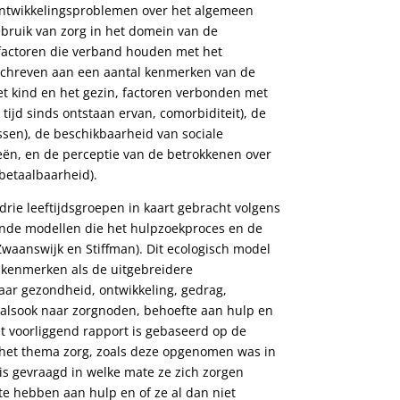
ontwikkelingsproblemen over het algemeen
ebruik van zorg in het domein van de
 factoren die verband houden met het
schreven aan een aantal kenmerken van de
et kind en het gezin, factoren verbonden met
tijd sinds ontstaan ervan, comorbiditeit), de
sen), de beschikbaarheid van sociale
ën, en de perceptie van de betrokkenen over
betaalbaarheid).
drie leeftijdsgroepen in kaart gebracht volgens
ande modellen die het hulpzoekproces en de
waanswijk en Stiffman). Dit ecologisch model
kenmerken als de uitgebreidere
aar gezondheid, ontwikkeling, gedrag,
alsook naar zorgnoden, behoefte aan hulp en
et voorliggend rapport is gebaseerd op de
n het thema zorg, zoals deze opgenomen was in
is gevraagd in welke mate ze zich zorgen
e hebben aan hulp en of ze al dan niet