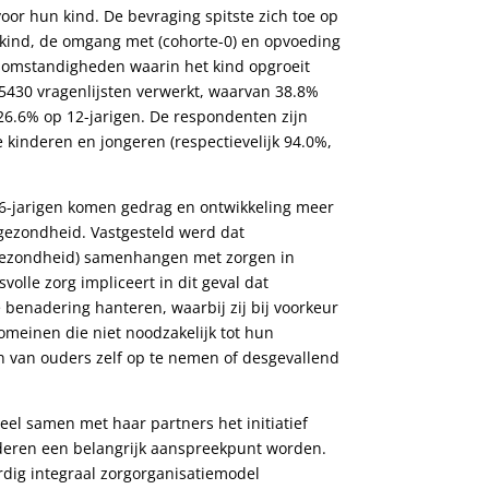
or hun kind. De bevraging spitste zich toe op
kind, de omgang met (cohorte-0) en opvoeding
nsomstandigheden waarin het kind opgroeit
n 5430 vragenlijsten verwerkt, waarvan 38.8%
 26.6% op 12-jarigen. De respondenten zijn
kinderen en jongeren (respectievelijk 94.0%,
e 6-jarigen komen gedrag en ontwikkeling meer
 gezondheid. Vastgesteld werd dat
gezondheid) samenhangen met zorgen in
volle zorg impliceert in dit geval dat
benadering hanteren, waarbij zij bij voorkeur
meinen die niet noodzakelijk tot hun
en van ouders zelf op te nemen of desgevallend
el samen met haar partners het initiatief
nderen een belangrijk aanspreekpunt worden.
rdig integraal zorgorganisatiemodel