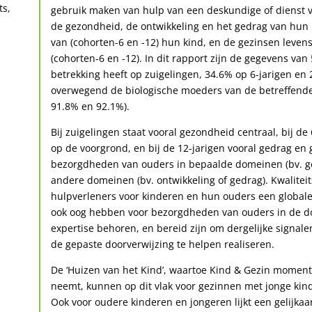
ts,
gebruik maken van hulp van een deskundige of dienst vo
de gezondheid, de ontwikkeling en het gedrag van hun 
van (cohorten-6 en -12) hun kind, en de gezinsen leve
(cohorten-6 en -12). In dit rapport zijn de gegevens va
betrekking heeft op zuigelingen, 34.6% op 6-jarigen en
overwegend de biologische moeders van de betreffende 
91.8% en 92.1%).
Bij zuigelingen staat vooral gezondheid centraal, bij d
op de voorgrond, en bij de 12-jarigen vooral gedrag en
bezorgdheden van ouders in bepaalde domeinen (bv. 
andere domeinen (bv. ontwikkeling of gedrag). Kwaliteits
hulpverleners voor kinderen en hun ouders een globale 
ook oog hebben voor bezorgdheden van ouders in de do
expertise behoren, en bereid zijn om dergelijke signal
de gepaste doorverwijzing te helpen realiseren.
De ‘Huizen van het Kind’, waartoe Kind & Gezin momente
neemt, kunnen op dit vlak voor gezinnen met jonge ki
Ook voor oudere kinderen en jongeren lijkt een gelijkaa